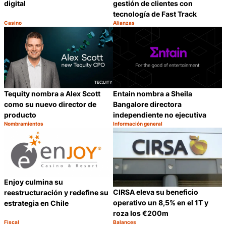
digital
gestión de clientes con
tecnología de Fast Track
Casino
Alianzas
Categoría:
Categoría:
Compartir
C
Tequity nombra a Alex Scott
Entain nombra a Sheila
como su nuevo director de
Bangalore directora
producto
independiente no ejecutiva
Nombramientos
Información general
Categoría:
Categoría:
Compartir
C
Enjoy culmina su
CIRSA eleva su beneficio
reestructuración y redefine su
operativo un 8,5% en el 1T y
estrategia en Chile
roza los €200m
Fiscal
Balances
Categoría:
Categoría: