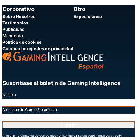
Compartir
C
Corporativo
Otro
Sobre Nosotros
Exposiciones
Testimonios
Publicidad
Mi cuenta
Política de cookies
Cambiar los ajustes de privacidad
Suscríbase al boletín de Gaming Intelligence
Nombre
Dirección de Correo Electrónico
Susbribir
Al enviar su dirección de correo electrónico, indica su consentimiento para recibir