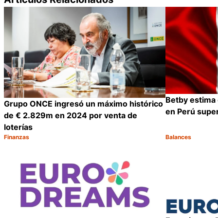
Betby estima 
Grupo ONCE ingresó un máximo histórico
en Perú supe
de € 2.829m en 2024 por venta de
loterías
Finanzas
Balances
Categoría:
Categoría:
Compartir