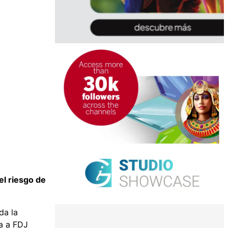
el riesgo de
da la
ía a FDJ