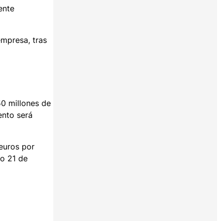
ente
empresa, tras
50 millones de
ento será
euros por
do 21 de