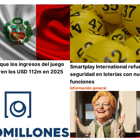
que los ingresos del juego
Smartplay International refu
ren los USD 112m en 2025
seguridad en loterías con n
funciones
Información general
Categoría:
Compartir