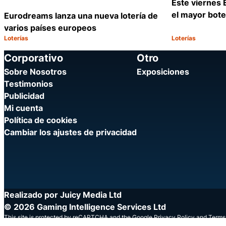
Este viernes 
el mayor bote
Eurodreams lanza una nueva lotería de
varios países europeos
Loterías
Loterías
Categoría:
Categoría:
Compartir
Corporativo
Otro
Sobre Nosotros
Exposiciones
Testimonios
Publicidad
Mi cuenta
Política de cookies
Cambiar los ajustes de privacidad
Realizado por Juicy Media Ltd
© 2026 Gaming Intelligence Services Ltd
This site is protected by reCAPTCHA and the Google
Privacy Policy
and
Terms