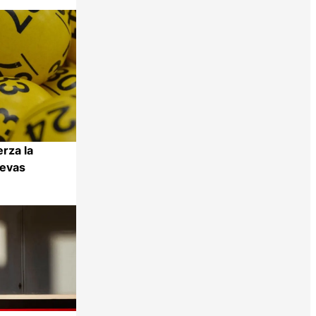
erza la
uevas
Compartir