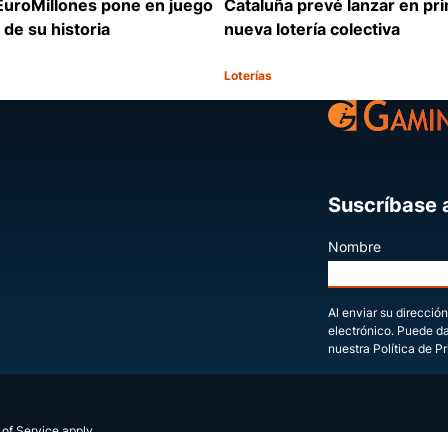
Cataluña prevé lanzar en pr
EuroMillones pone en juego
nueva lotería colectiva
 de su historia
Loterías
Categoría:
Compartir
Suscríbase a
Nombre
Al enviar su dirección
electrónico. Puede d
nuestra Política de P
 of Service
apply.