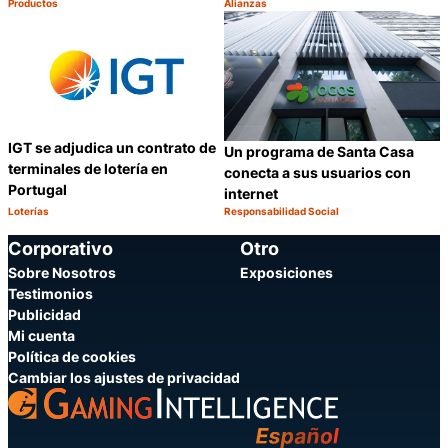
Productos
Alianzas
Categoría:
Categoría:
Compartir
C
IGT se adjudica un contrato de
Un programa de Santa Casa
terminales de lotería en
conecta a sus usuarios con
Portugal
internet
Loterías
Responsabilidad Social
Categoría:
Categoría:
Compartir
C
Corporativo
Otro
Sobre Nosotros
Exposiciones
Testimonios
Publicidad
Mi cuenta
Política de cookies
Cambiar los ajustes de privacidad