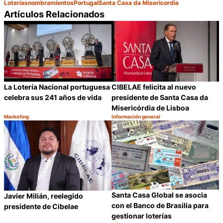
Loterías
nombramientos
Portugal
Santa Casa da Misericordia
Artículos Relacionados
La Lotería Nacional portuguesa
CIBELAE felicita al nuevo
celebra sus 241 años de vida
presidente de Santa Casa da
Misericórdia de Lisboa
Marketing
Información general
Categoría:
Categoría:
Compartir
C
Santa Casa Global se asocia
Javier Milián, reelegido
con el Banco de Brasilia para
presidente de Cibelae
gestionar loterías