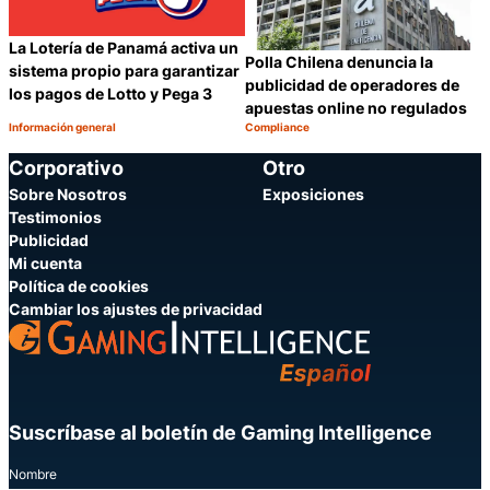
La Lotería de Panamá activa un
Polla Chilena denuncia la
sistema propio para garantizar
publicidad de operadores de
los pagos de Lotto y Pega 3
apuestas online no regulados
Información general
Compliance
Categoría:
Categoría:
Compartir
C
Corporativo
Otro
Sobre Nosotros
Exposiciones
Testimonios
Publicidad
Mi cuenta
Política de cookies
Cambiar los ajustes de privacidad
Suscríbase al boletín de Gaming Intelligence
Nombre