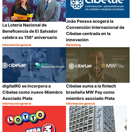
João Pessoa acogerá la
La Lotería Nacional de
Convención Internacional de
Beneficencia de El Salvador
Cibelae centrada en la
celebra su 156° aniversario
innovación
Información general
Marketing
Categoría:
Categoría:
Compartir
C
digitalRG se incorpora a
Cibelae suma a la fintech
Cibelae como nuevo Miembro
brasileña MW Pay como
Asociado Plata
miembro asociado Plata
Información general
Información general
Categoría:
Categoría:
Compartir
C