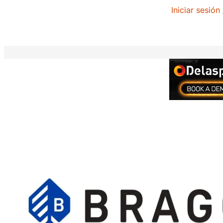
Iniciar sesión