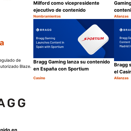
Milford como vicepresidente
Gaming 
ejecutivo de contenido
conten
Nombramientos
Alianzas
Categoría:
Categoría
Compart
la
regulado de
Bragg Gaming lanza su contenido
Bragg 
utorizado Blaze.
en España con Sportium
el Casi
Casino
Alianzas
Categoría:
Categoría
Compartir
Compart
enido en