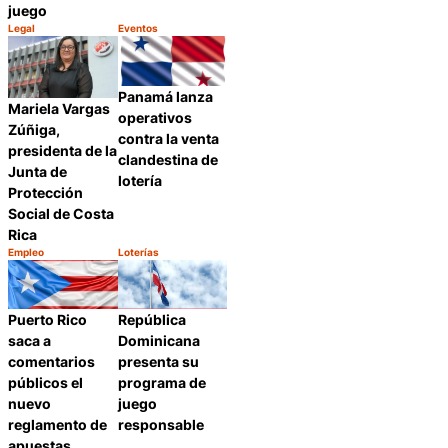
juego
Legal
Eventos
Categoría:
Categoría:
Compartir
Compartir
Panamá lanza
Mariela Vargas
operativos
Zúñiga,
contra la venta
presidenta de la
clandestina de
Junta de
lotería
Protección
Social de Costa
Rica
Empleo
Loterías
Categoría:
Categoría:
Compartir
Compartir
Puerto Rico
República
saca a
Dominicana
comentarios
presenta su
públicos el
programa de
nuevo
juego
reglamento de
responsable
apuestas