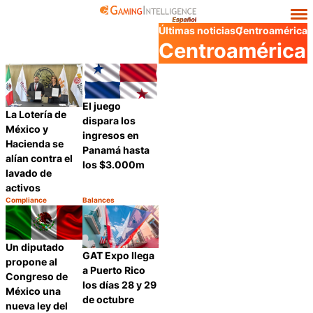
Últimas noticias
Centroamérica
Centroamérica
El juego
La Lotería de
dispara los
México y
ingresos en
Hacienda se
Panamá hasta
alían contra el
los $3.000m
lavado de
activos
Compliance
Balances
Categoría:
Categoría:
Compartir
Compartir
Un diputado
GAT Expo llega
propone al
a Puerto Rico
Congreso de
los días 28 y 29
México una
de octubre
nueva ley del