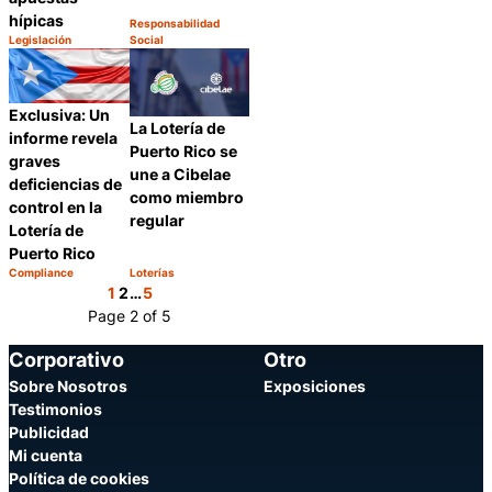
hípicas
Responsabilidad
Categoría:
Legislación
Social
Compartir
Categoría:
Compartir
Exclusiva: Un
La Lotería de
informe revela
Puerto Rico se
graves
une a Cibelae
deficiencias de
como miembro
control en la
regular
Lotería de
Puerto Rico
Compliance
Loterías
Categoría:
Categoría:
Compartir
Compartir
1
2
…
5
Page 2 of 5
Corporativo
Otro
Sobre Nosotros
Exposiciones
Testimonios
Publicidad
Mi cuenta
Política de cookies