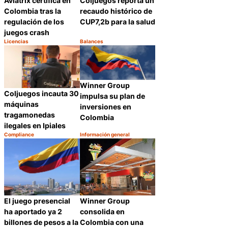
Coljuegos reporta un
Aviatrix certifica en
recaudo histórico de
Colombia tras la
CUP7,2b para la salud
regulación de los
juegos crash
Licencias
Balances
Categoría:
Categoría:
Compartir
Compartir
Winner Group
Coljuegos incauta 30
impulsa su plan de
máquinas
inversiones en
tragamonedas
Colombia
ilegales en Ipiales
Compliance
Información general
Categoría:
Categoría:
Compartir
Compartir
El juego presencial
Winner Group
ha aportado ya 2
consolida en
billones de pesos a la
Colombia con una