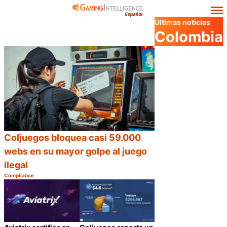
Últimas noticias
Colombia
Coljuegos bloquea casi 59.000
webs en su mayor golpe al juego
ilegal
Compliance
Categoría:
Compartir