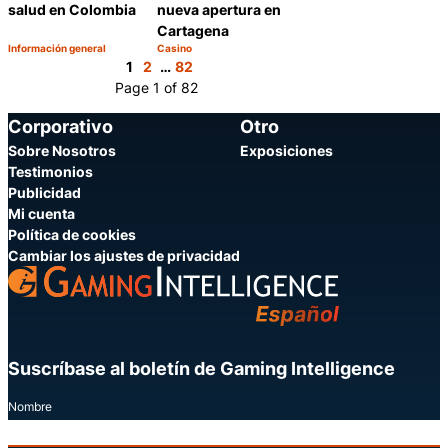
salud en Colombia
nueva apertura en
Cartagena
Información general
Casino
Categoría:
Categoría:
Compartir
Compartir
1
2
…
82
Page 1 of 82
Corporativo
Otro
Sobre Nosotros
Exposiciones
Testimonios
Publicidad
Mi cuenta
Política de cookies
Cambiar los ajustes de privacidad
Suscríbase al boletín de Gaming Intelligence
Nombre