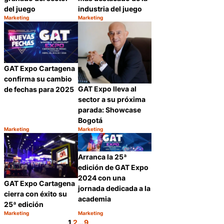
del juego
industria del juego
Marketing
Marketing
Categoría:
Categoría:
Compartir
Compartir
GAT Expo Cartagena
confirma su cambio
GAT Expo lleva al
de fechas para 2025
sector a su próxima
parada: Showcase
Bogotá
Marketing
Marketing
Categoría:
Categoría:
Compartir
Compartir
Arranca la 25ª
edición de GAT Expo
2024 con una
GAT Expo Cartagena
jornada dedicada a la
cierra con éxito su
academia
25ª edición
Marketing
Marketing
Categoría:
Categoría:
Compartir
Compartir
1
2
…
9