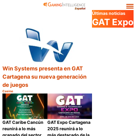
Últimas noticias
GAT Expo
Win Systems presenta en GAT
Cartagena su nueva generación
de juegos
Casino
Categoría:
Compartir
GAT Caribe Cancún
GAT Expo Cartagena
reunirá a lo más
2025 reunirá a lo
granado del sector
más destacado de la