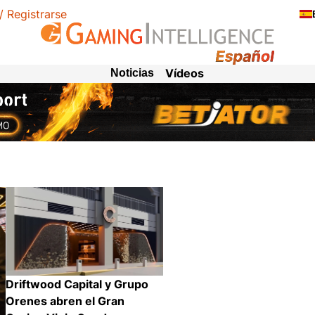
 / Registrarse
Vídeos
Noticias
Driftwood Capital y Grupo
Orenes abren el Gran