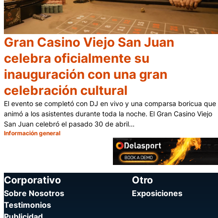
Gran Casino Viejo San Juan
celebra oficialmente su
inauguración con una gran
celebración cultural
El evento se completó con DJ en vivo y una comparsa boricua que
animó a los asistentes durante toda la noche. El Gran Casino Viejo
San Juan celebró el pasado 30 de abril…
Información general
Categoría:
Corporativo
Otro
Sobre Nosotros
Exposiciones
Testimonios
Publicidad