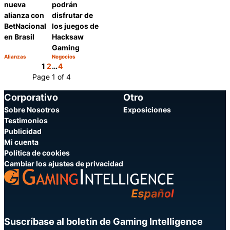
nueva
podrán
alianza con
disfrutar de
BetNacional
los juegos de
en Brasil
Hacksaw
Gaming
Alianzas
Negocios
Categoría:
Categoría:
Compartir
Compartir
1
2
…
4
Page 1 of 4
Corporativo
Otro
Sobre Nosotros
Exposiciones
Testimonios
Publicidad
Mi cuenta
Política de cookies
Cambiar los ajustes de privacidad
Suscríbase al boletín de Gaming Intelligence