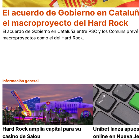
El acuerdo de Gobierno en Cataluñ
el macroproyecto del Hard Rock
El acuerdo de Gobierno en Cataluña entre PSC y los Comuns prevé 
macroproyectos como el del Hard Rock.
Información general
Categoría:
Hard Rock amplía capital para su
Unibet lanza apues
casino de Salou
online en Nueva J