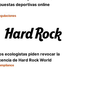
puestas deportivas online
egulaciones
tegoría:
ompartir
Compartir
os ecologistas piden revocar la
icencia de Hard Rock World
ompliance
tegoría:
ompartir
Compartir