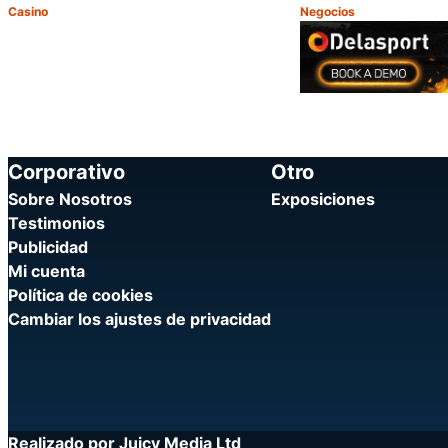
Casino
Negocios
Categoría:
Categoría:
Compartir
Corporativo
Otro
Sobre Nosotros
Exposiciones
Testimonios
Publicidad
Mi cuenta
Política de cookies
Cambiar los ajustes de privacidad
Realizado por Juicy Media Ltd