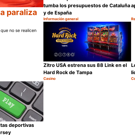
a
tumba los presupuestos de Cataluña
a paraliza
y de España
Información general
R
Categoría:
Ca
C
que no se realicen
L
Zitro USA estrena sus 88 Link en el
l
Hard Rock de Tampa
Casino
C
Categoría:
Ca
Compartir
C
tas deportivas
ersey