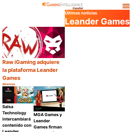
Últimas noticias
Leander Games
Raw iGaming adquiere
la plataforma Leander
Games
Alianzas
Categoría:
Compartir
Salsa
Technology
MGA Games y
intercambiará
Leander
contenido con
Games firman
Leander