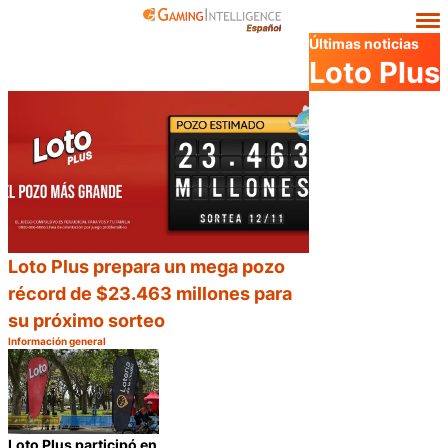
Últimas noticias
Loto Plus
Loto Plus prepara un mega pozo
récord de $23.463 millones para
su próximo sorteo
Información general
Categoría:
Compartir
Loto Plus participó en