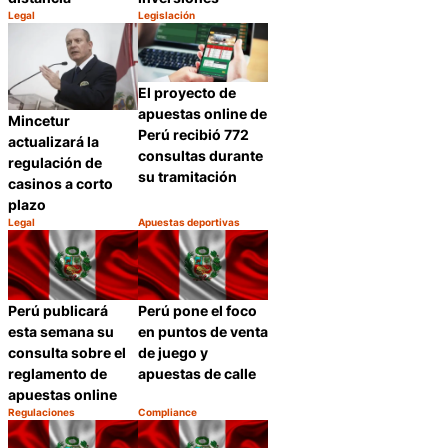
Legal
Legislación
Categoría:
Categoría:
Compartir
Compartir
El proyecto de
apuestas online de
Mincetur
Perú recibió 772
actualizará la
consultas durante
regulación de
su tramitación
casinos a corto
plazo
Legal
Apuestas deportivas
Categoría:
Categoría:
Compartir
Compartir
Perú publicará
Perú pone el foco
esta semana su
en puntos de venta
consulta sobre el
de juego y
reglamento de
apuestas de calle
apuestas online
Regulaciones
Compliance
Categoría:
Categoría:
Compartir
Compartir