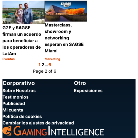
Categoría:
Categoría:
Compartir
Compartir
Masterclass,
G2E y SAGSE
showroom y
firman un acuerdo
networking
para beneficiar a
esperan en SAGSE
los operadores de
Miami
LatAm
Eventos
Marketing
Categoría:
Categoría:
Compartir
Compartir
1
2
…
6
Page 2 of 6
Corporativo
Otro
Sobre Nosotros
Exposiciones
Testimonios
Publicidad
Mi cuenta
Política de cookies
Cambiar los ajustes de privacidad