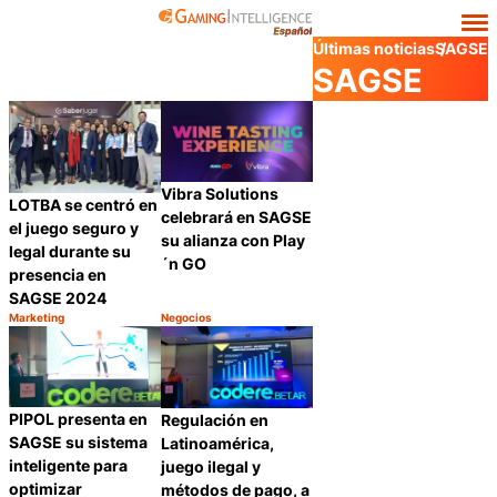
Últimas noticias
SAGSE
SAGSE
Vibra Solutions
LOTBA se centró en
celebrará en SAGSE
el juego seguro y
su alianza con Play
legal durante su
´n GO
presencia en
SAGSE 2024
Marketing
Negocios
Categoría:
Categoría:
Compartir
Compartir
PIPOL presenta en
Regulación en
SAGSE su sistema
Latinoamérica,
inteligente para
juego ilegal y
optimizar
métodos de pago, a