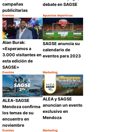
campañas
debate en SAGSE
publicitarias
Eventos
Apuestas deportivas
Categoría:
Categoría:
Compartir
Compartir
Alan Burak:
SAGSE anuncia su
«Esperamos a
calendario de
3.000 visitantes en
eventos para 2023
esta edición de
SAGSE»
Eventos
Marketing
Categoría:
Categoría:
Compartir
Compartir
ALEA y SAGSE
ALEA-SAGSE
anuncian un evento
Mendoza confirma
exclusivo en
los temas de su
Mendoza
encuentro en
noviembre
Eventos
Marketing