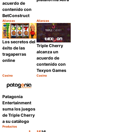
acuerdo de
contenido con
BetConstruct
Alianzas
Alianzas
Categoría:
Categoría:
Compartir
Compartir
Los secretos del
Triple Cherry
éxito de las
alcanza un
tragaperras
acuerdo de
online
contenido con
Texyon Games
Casino
Casino
Categoría:
Categoría:
Compartir
Compartir
Patagonia
Entertainment
suma los juegos
de Triple Cherry
a su catálogo
Productos
Categoría:
Compartir
1
…
15
16