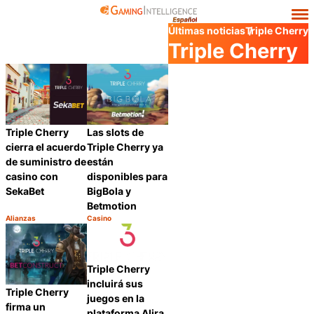
Últimas noticias
Triple Cherry
Triple Cherry
Triple Cherry
Las slots de
cierra el acuerdo
Triple Cherry ya
de suministro de
están
casino con
disponibles para
SekaBet
BigBola y
Betmotion
Alianzas
Casino
Categoría:
Categoría:
Compartir
Compartir
Triple Cherry
incluirá sus
Triple Cherry
juegos en la
firma un
plataforma Alira