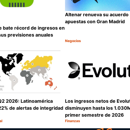
Altenar renueva su acuerdo
apuestas con Gran Madrid
 bate récord de ingresos en
 sus previsiones anuales
Negocios
Categoría:
Compartir
Q2 2026: Latinoamérica
Los ingresos netos de Evolu
22% de alertas de integridad
disminuyen hasta los 1.030M
primer semestre de 2026
al
Finanzas
Categoría:
Compartir