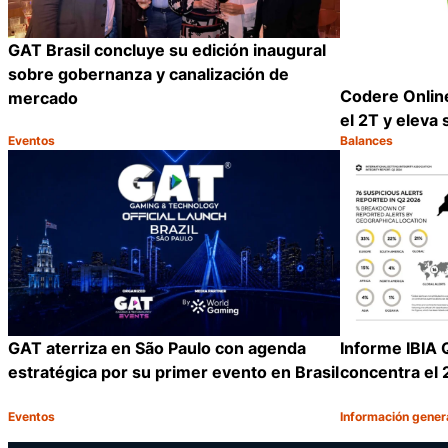
GAT Brasil concluye su edición inaugural
sobre gobernanza y canalización de
Codere Online
mercado
el 2T y eleva
Eventos
Balances
Categoría:
Categoría:
Compartir
GAT aterriza en São Paulo con agenda
Informe IBIA 
estratégica por su primer evento en Brasil
concentra el 
Eventos
Información gener
Categoría:
Categoría:
Compartir