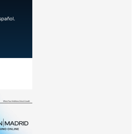
spañol.