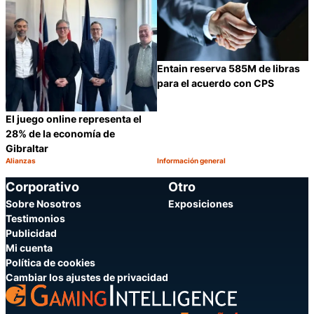
Entain reserva 585M de libras
para el acuerdo con CPS
El juego online representa el
28% de la economía de
Gibraltar
Alianzas
Información general
Categoría:
Categoría:
Compartir
C
Corporativo
Otro
Sobre Nosotros
Exposiciones
Testimonios
Publicidad
Mi cuenta
Política de cookies
Cambiar los ajustes de privacidad