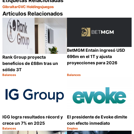
Gibraltar
GVC Holdings
juegos
Artículos Relacionados
BetMGM Entain ingresó USD
696m en el 1T y ajusta
Rank Group proyecta
proyecciones para 2026
beneficios de £68m tras un
sólido 3T
Balances
Balances
Categoría:
Categoría:
Compartir
C
IGG logra resultados récord y
El presidente de Evoke dimite
crece un 7% en 2025
con efecto inmediato
Balances
Empleo
Categoría:
Categoría:
Compartir
C