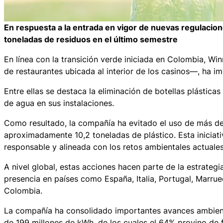
En respuesta a la entrada en vigor de nuevas regulacio
toneladas de residuos en el último semestre
En línea con la transición verde iniciada en Colombia, 
de restaurantes ubicada al interior de los casinos—, ha
Entre ellas se destaca la eliminación de botellas plástic
de agua en sus instalaciones.
Como resultado, la compañía ha evitado el uso de más de 
aproximadamente 10,2 toneladas de plástico. Esta iniciat
responsable y alineada con los retos ambientales actuales
A nivel global, estas acciones hacen parte de la estrate
presencia en países como España, Italia, Portugal, Marru
Colombia.
La compañía ha consolidado importantes avances ambient
de 199 millones de kWh, de los cuales el 64% provino de 