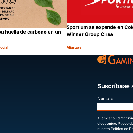
Sportium se expande en Co
su huella de carbono en un
Winner Group Cirsa
ocial
Alianzas
Categoría:
Compartir
Suscríbase a
Nombre
Al enviar su dirección
electrónico. Puede d
nuestra Política de P