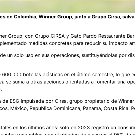
nes en Colombia, Winner Group, junto a Grupo Cirsa, salv
Winner Group, con Grupo CIRSA y Gato Pardo Restaurante B
 implementado medidas concretas para reducir su impacto a
as de un solo uso en sus operaciones, sustituyéndolas por d
600.000 botellas plásticas en el último semestre, lo que e
iva se suma a otras acciones orientadas a fomentar una op
.
gia de ESG impulsada por Cirsa, grupo propietario de Winne
ecos, México, República Dominicana, Panamá, Costa Rica, P
ales en los últimos años: solo en 2023 registró un consu
fuentes renovables, con el objetivo de alcanzar el 95% de 