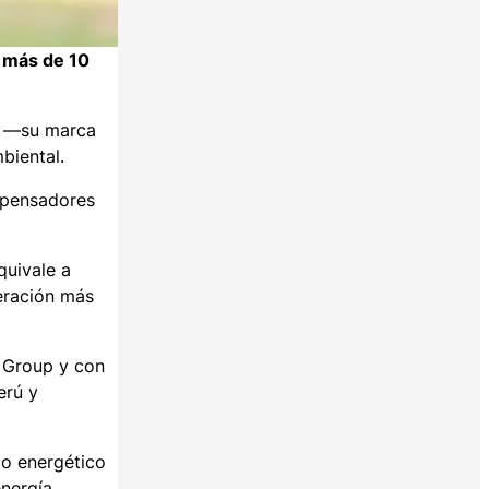
a más de 10
ar —su marca
mbiental.
ispensadores
quivale a
eración más
r Group y con
erú y
mo energético
energía