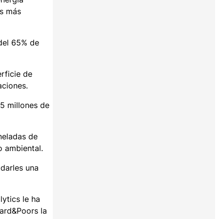
es más
del 65% de
rficie de
aciones.
,5 millones de
neladas de
to ambiental.
 darles una
ytics le ha
dard&Poors la