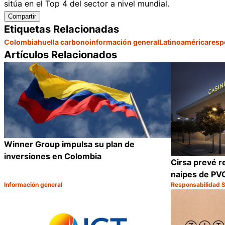
sitúa en el Top 4 del sector a nivel mundial.
Compartir
Etiquetas Relacionadas
Colombia
huella carbono
información general
Latinoamérica
resp
Artículos Relacionados
Winner Group impulsa su plan de
inversiones en Colombia
Cirsa prevé r
naipes de PVC
Información general
Responsabilidad S
Categoría:
Categoría:
Compartir