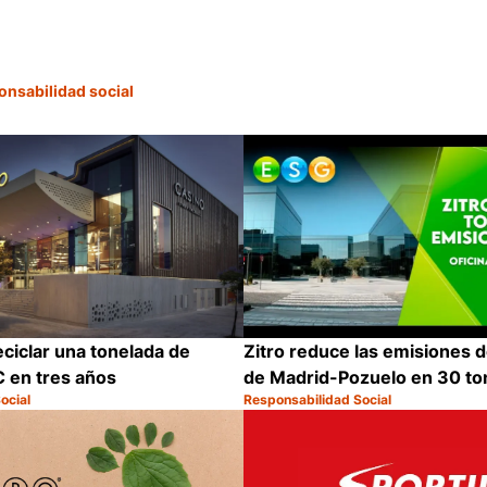
onsabilidad social
eciclar una tonelada de
Zitro reduce las emisiones d
 en tres años
de Madrid-Pozuelo en 30 to
ocial
Responsabilidad Social
Categoría:
Compartir