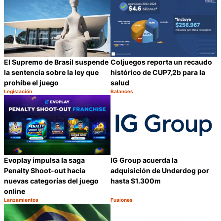
El Supremo de Brasil suspende
Coljuegos reporta un recaudo
la sentencia sobre la ley que
histórico de CUP7,2b para la
prohíbe el juego
salud
Legislación
Balances
Categoría:
Categoría:
Compartir
C
IG Group acuerda la
Evoplay impulsa la saga
adquisición de Underdog por
Penalty Shoot-out hacia
hasta $1.300m
nuevas categorías del juego
online
Lanzamientos
Fusiones
Categoría:
Categoría:
Compartir
C