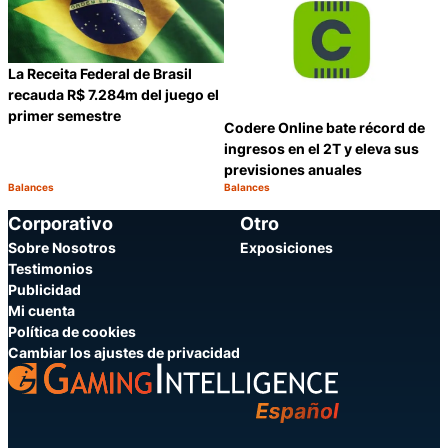
La Receita Federal de Brasil
recauda R$ 7.284m del juego el
primer semestre
Codere Online bate récord de
ingresos en el 2T y eleva sus
previsiones anuales
Balances
Balances
Categoría:
Categoría:
Compartir
C
Corporativo
Otro
Sobre Nosotros
Exposiciones
Testimonios
Publicidad
Mi cuenta
Política de cookies
Cambiar los ajustes de privacidad