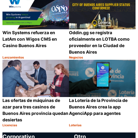
Win Systems refuerza en
Oddin.gg se registra
LatAm con Wigos CMS en
oficialmente en LOTBA como
Casino Buenos Aires
proveedor en la Ciudad de
Buenos Aires
Lanzamientos
Negocios
Categoría:
Categoría:
Compartir
C
Las ofertas de máquinas de
La Lotería de la Provincia de
azar para tres casinos de
Buenos Aires crea la app
Buenos Aires provincia quedan
AgenciApp para agentes
desiertas
Licencias
Loterías
Categoría:
Categoría:
Compartir
C
Corporativo
Otro