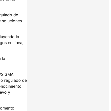
egulado de
e soluciones
luyendo la
gos en línea,
 la
S/SiGMA
do regulado de
onocimiento
uevo y
 momento