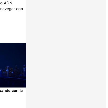
tro ADN
n navegar con
pande con la