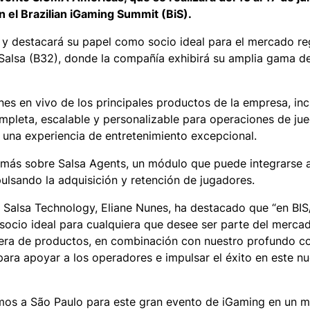
 el Brazilian iGaming Summit (BiS).
s y destacará su papel como socio ideal para el mercado r
de Salsa (B32), donde la compañía exhibirá su amplia gama d
nes en vivo de los principales productos de la empresa, inc
pleta, escalable y personalizable para operaciones de jue
 una experiencia de entretenimiento excepcional.
más sobre Salsa Agents, un módulo que puede integrarse a
pulsando la adquisición y retención de jugadores.
de Salsa Technology, Eliane Nunes, ha destacado que “en BI
socio ideal para cualquiera que desee ser parte del merca
rtera de productos, en combinación con nuestro profundo c
para apoyar a los operadores e impulsar el éxito en este n
gamos a São Paulo para este gran evento de iGaming en un