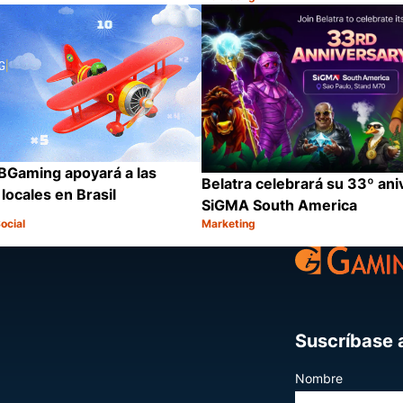
Categoría:
Compartir
BGaming apoyará a las
Belatra celebrará su 33º ani
ocales en Brasil
SiGMA South America
ocial
Marketing
Categoría:
Compartir
Suscríbase a
Nombre