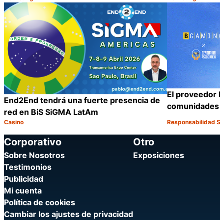
Categoría:
Categoría:
Compartir
El proveedor 
End2End tendrá una fuerte presencia de
comunidades l
red en BiS SiGMA LatAm
Casino
Responsabilidad S
Categoría:
Categoría:
Compartir
Corporativo
Otro
Sobre Nosotros
Exposiciones
Testimonios
Publicidad
Mi cuenta
Política de cookies
Cambiar los ajustes de privacidad