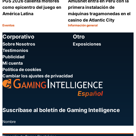
PGS 2026 calienta motores
Amusnet entra en Perú con la
como epicentro del juego en
primera instalación de
América Latina
máquinas tragamonedas en el
casino de Atlantic City
Eventos
Información general
Categoría:
Categoría:
Compartir
C
Corporativo
Otro
Sobre Nosotros
Exposiciones
Testimonios
Publicidad
Mi cuenta
Política de cookies
Cambiar los ajustes de privacidad
Suscríbase al boletín de Gaming Intelligence
Nombre