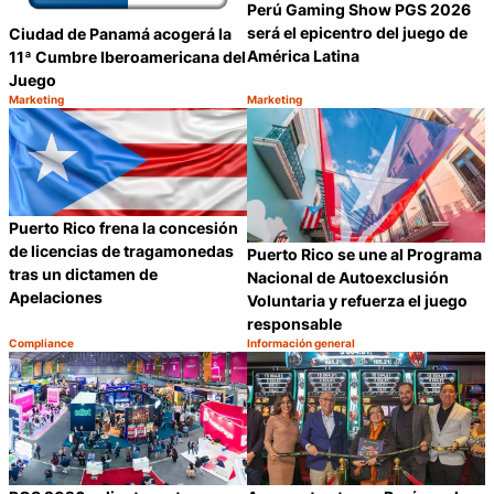
Perú Gaming Show PGS 2026
será el epicentro del juego de
Ciudad de Panamá acogerá la
América Latina
11ª Cumbre Iberoamericana del
Juego
Marketing
Marketing
Categoría:
Categoría:
Compartir
C
Puerto Rico frena la concesión
de licencias de tragamonedas
Puerto Rico se une al Programa
tras un dictamen de
Nacional de Autoexclusión
Apelaciones
Voluntaria y refuerza el juego
responsable
Compliance
Información general
Categoría:
Categoría:
Compartir
C