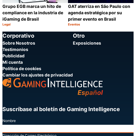
Grupo EGB marca un hito de
GAT aterriza en São Paulo con
compliance en la industria de
agenda estratégica por su
iGaming de Brasil
primer evento en Brasil
Legal
Eventos
Categoría:
Categoría:
Compartir
C
Corporativo
Otro
Sobre Nosotros
Exposiciones
Testimonios
Publicidad
Mi cuenta
Política de cookies
Cambiar los ajustes de privacidad
Suscríbase al boletín de Gaming Intelligence
Nombre
Dirección de Correo Electrónico