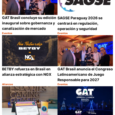
GAT Brasil concluye su edición
SAGSE Paraguay 2026 se
inaugural sobre gobernanza y
centrará en regulación,
canalización de mercado
operación y seguridad
Eventos
Eventos
Categoría:
Categoría:
Compartir
C
BETBY refuerza en Brasil en
GAT Brasil anuncia el Congreso
alianza estratégica con NGX
Latinoamericano de Juego
Responsable para 2027
Alianzas
Eventos
Categoría:
Categoría:
Compartir
C