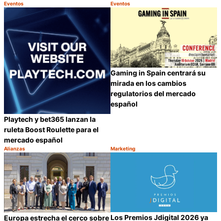
Eventos
Eventos
Categoría:
Categoría:
Compartir
C
Gaming in Spain centrará su
mirada en los cambios
regulatorios del mercado
español
Playtech y bet365 lanzan la
ruleta Boost Roulette para el
mercado español
Alianzas
Marketing
Categoría:
Categoría:
Compartir
C
Los Premios Jdigital 2026 ya
Europa estrecha el cerco sobre