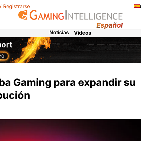
 / Registrarse
Vídeos
Noticias
ba Gaming para expandir su
ibución