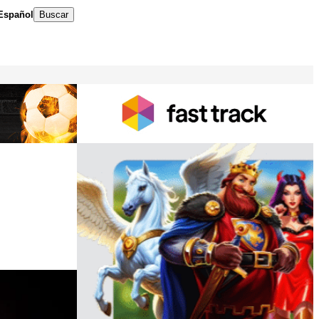
Español
Buscar