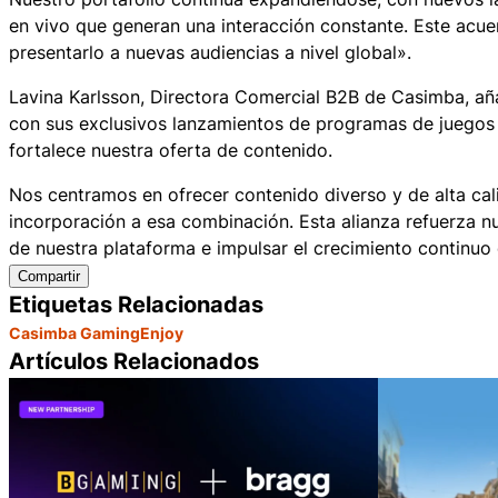
en vivo que generan una interacción constante. Este acue
presentarlo a nuevas audiencias a nivel global».
Lavina Karlsson, Directora Comercial B2B de Casimba, a
con sus exclusivos lanzamientos de programas de juegos h
fortalece nuestra oferta de contenido.
Nos centramos en ofrecer contenido diverso y de alta cal
incorporación a esa combinación. Esta alianza refuerza 
de nuestra plataforma e impulsar el crecimiento continuo 
Compartir
Etiquetas Relacionadas
Casimba Gaming
Enjoy
Artículos Relacionados