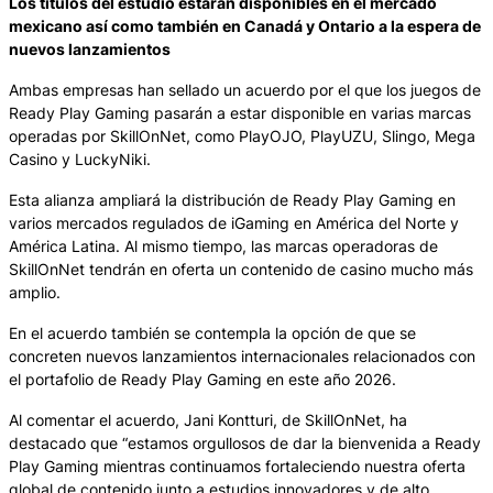
Los títulos del estudio estarán disponibles en el mercado
mexicano así como también en Canadá y Ontario a la espera de
nuevos lanzamientos
Ambas empresas han sellado un acuerdo por el que los juegos de
Ready Play Gaming pasarán a estar disponible en varias marcas
operadas por SkillOnNet, como PlayOJO, PlayUZU, Slingo, Mega
Casino y LuckyNiki.
Esta alianza ampliará la distribución de Ready Play Gaming en
varios mercados regulados de iGaming en América del Norte y
América Latina. Al mismo tiempo, las marcas operadoras de
SkillOnNet tendrán en oferta un contenido de casino mucho más
amplio.
En el acuerdo también se contempla la opción de que se
concreten nuevos lanzamientos internacionales relacionados con
el portafolio de Ready Play Gaming en este año 2026.
Al comentar el acuerdo, Jani Kontturi, de SkillOnNet, ha
destacado que “estamos orgullosos de dar la bienvenida a Ready
Play Gaming mientras continuamos fortaleciendo nuestra oferta
global de contenido junto a estudios innovadores y de alto