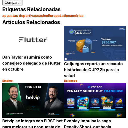
Compartir
Etiquetas Relacionadas
apuestas deportivas
casino
Europa
Latinoamérica
Artículos Relacionados
Dan Taylor asumirá como
consejero delegado de Flutter
Coljuegos reporta un recaudo
en octubre
histórico de CUP7,2b para la
salud
Empleo
Balances
Categoría:
Categoría:
Compartir
C
Betvip se integra con FIRST.bet
Evoplay impulsa la saga
para mejorar su propuesta de
Penalty Shoot-out hacia