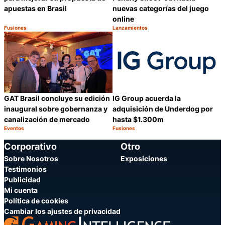
apuestas en Brasil
nuevas categorías del juego
online
Fusiones
Lanzamientos
Categoría:
Categoría:
Compartir
C
GAT Brasil concluye su edición
IG Group acuerda la
inaugural sobre gobernanza y
adquisición de Underdog por
canalización de mercado
hasta $1.300m
Eventos
Fusiones
Categoría:
Categoría:
Compartir
C
Corporativo
Otro
Sobre Nosotros
Exposiciones
Testimonios
Publicidad
Mi cuenta
Política de cookies
Cambiar los ajustes de privacidad