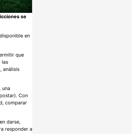
icciones se
disponible en
ermitir que
 las
 análisis
, una
postar). Con
ad, comparar
en darse,
ra responder a