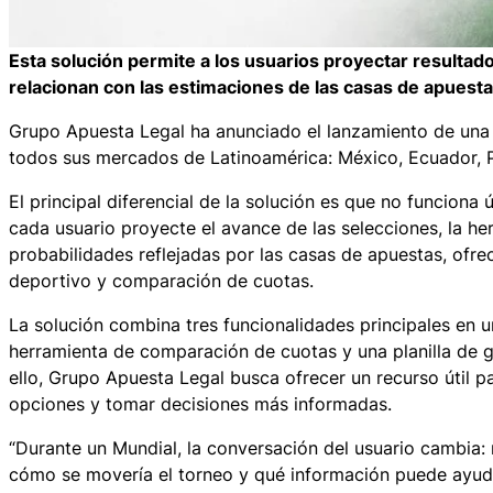
Esta solución permite a los usuarios proyectar resulta
relacionan con las estimaciones de las casas de apuest
Grupo Apuesta Legal ha anunciado el lanzamiento de una 
todos sus mercados de Latinoamérica: México, Ecuador, Per
El principal diferencial de la solución es que no funcio
cada usuario proyecte el avance de las selecciones, la h
probabilidades reflejadas por las casas de apuestas, ofre
deportivo y comparación de cuotas.
La solución combina tres funcionalidades principales en 
herramienta de comparación de cuotas y una planilla de g
ello, Grupo Apuesta Legal busca ofrecer un recurso útil p
opciones y tomar decisiones más informadas.
“Durante un Mundial, la conversación del usuario cambia: 
cómo se movería el torneo y qué información puede ayuda