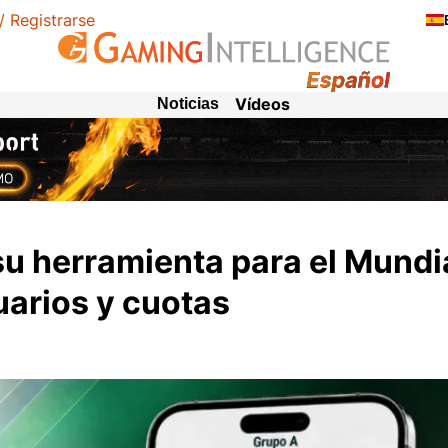
 / Registrarse
Vídeos
Noticias
u herramienta para el Mundi
uarios y cuotas