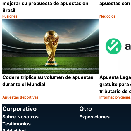
mejorar su propuesta de apuestas en
apuestas con
Brasil
Fusiones
Negocios
Categoría:
Categoría:
Compartir
Codere triplica su volumen de apuestas
Apuesta Legal
durante el Mundial
gratuito para 
tributario de
Apuestas deportivas
Información gener
Categoría:
Categoría:
Compartir
Corporativo
Otro
Sobre Nosotros
Exposiciones
Testimonios
Publicidad