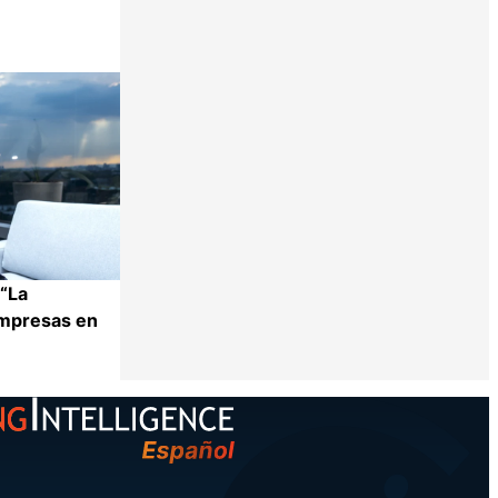
Compartir
 “La
empresas en
Compartir