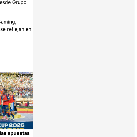
 desde Grupo
Gaming,
e reflejan en
 las apuestas