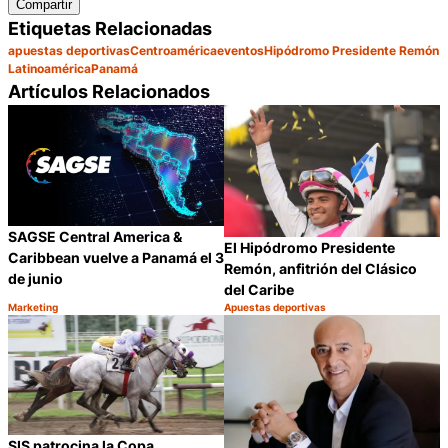
Compartir
Etiquetas Relacionadas
apuestas deportivas
Centroamérica
eventos
Hipódromo Presidente Remón
Latinoamérica
Panamá
Artículos Relacionados
SAGSE Central America &
El Hipódromo Presidente
Caribbean vuelve a Panamá el 3
Remón, anfitrión del Clásico
de junio
del Caribe
Marketing
Apuestas deportivas
Categoría:
Categoría:
Compartir
C
SIS patrocina la Copa