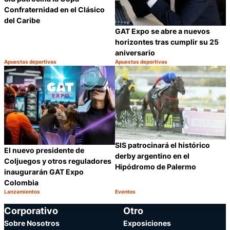
Confraternidad en el Clásico
del Caribe
GAT Expo se abre a nuevos
horizontes tras cumplir su 25
aniversario
Apuestas deportivas
Apuestas deportivas
Categoría:
Categoría:
Compartir
C
SIS patrocinará el histórico
El nuevo presidente de
derby argentino en el
Coljuegos y otros reguladores
Hipódromo de Palermo
inaugurarán GAT Expo
Colombia
Lanzamientos
Eventos
Categoría:
Categoría:
Compartir
C
Corporativo
Otro
Sobre Nosotros
Exposiciones