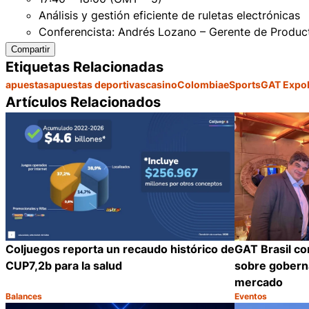
Análisis y gestión eficiente de ruletas electrónicas
Conferencista: Andrés Lozano – Gerente de Product
Compartir
Etiquetas Relacionadas
apuestas
apuestas deportivas
casino
Colombia
eSports
GAT Expo
Artículos Relacionados
Coljuegos reporta un recaudo histórico de
GAT Brasil co
CUP7,2b para la salud
sobre goberna
mercado
Balances
Eventos
Categoría:
Categoría:
Compartir