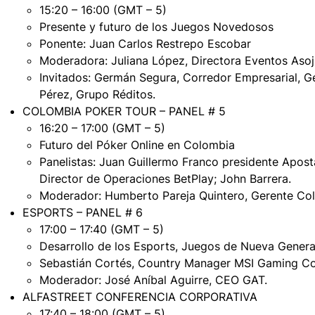
15:20 – 16:00 (GMT – 5)
Presente y futuro de los Juegos Novedosos
Ponente: Juan Carlos Restrepo Escobar
Moderadora: Juliana López, Directora Eventos Aso
Invitados: Germán Segura, Corredor Empresarial, G
Pérez, Grupo Réditos.
COLOMBIA POKER TOUR – PANEL # 5
16:20 – 17:00 (GMT – 5)
Futuro del Póker Online en Colombia
Panelistas: Juan Guillermo Franco presidente Apos
Director de Operaciones BetPlay; John Barrera.
Moderador: Humberto Pareja Quintero, Gerente Col
ESPORTS – PANEL # 6
17:00 – 17:40 (GMT – 5)
Desarrollo de los Esports, Juegos de Nueva Genera
Sebastián Cortés, Country Manager MSI Gaming Co
Moderador: José Aníbal Aguirre, CEO GAT.
ALFASTREET CONFERENCIA CORPORATIVA
17:40 – 18:00 (GMT – 5)