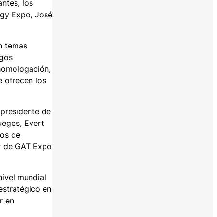
ntes, los
ogy Expo, José
en temas
egos
 homologación,
e ofrecen los
 presidente de
uegos, Evert
vos de
or de GAT Expo
nivel mundial
estratégico en
r en