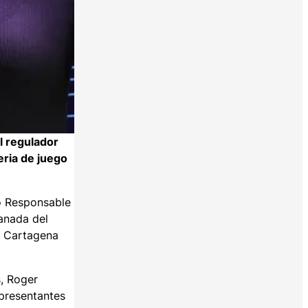
l regulador
eria de juego
go Responsable
anada del
o Cartagena
s, Roger
epresentantes