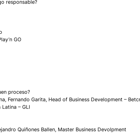
ego responsable?
o
Play’n GO
buen proceso?
na, Fernando Garita, Head of Business Development – Betcr
Latina – GLI
ejandro Quiñones Ballen, Master Business Devolpment