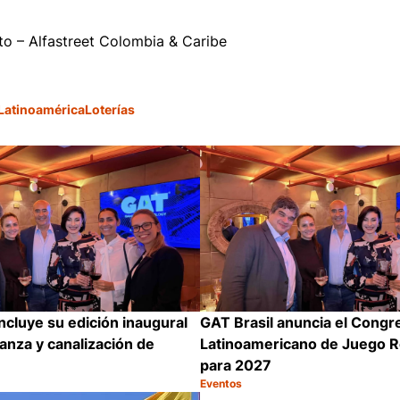
o – Alfastreet Colombia & Caribe
Latinoamérica
Loterías
ncluye su edición inaugural
GAT Brasil anuncia el Congr
nza y canalización de
Latinoamericano de Juego 
para 2027
Eventos
Categoría:
Compartir