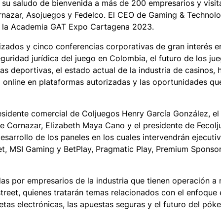
 su saludo de bienvenida a más de 200 empresarios y visita
ornazar, Asojuegos y Fedelco. El CEO de Gaming & Technol
ada la Academia GAT Expo Cartagena 2023.
lizados y cinco conferencias corporativas de gran interés 
guridad jurídica del juego en Colombia, el futuro de los ju
s deportivas, el estado actual de la industria de casinos,
o online en plataformas autorizadas y las oportunidades qu
esidente comercial de Coljuegos Henry García González, el
e Cornazar, Elizabeth Maya Cano y el presidente de Fecolj
sarrollo de los paneles en los cuales intervendrán ejecuti
et, MSI Gaming y BetPlay, Pragmatic Play, Premium Spons
as por empresarios de la industria que tienen operación a 
treet, quienes tratarán temas relacionados con el enfoque 
etas electrónicas, las apuestas seguras y el futuro del póke