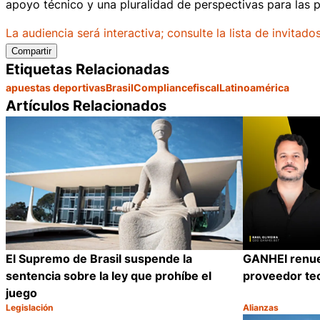
apoyo técnico y una pluralidad de perspectivas para las p
La audiencia será interactiva; consulte la lista de invitad
Compartir
Etiquetas Relacionadas
apuestas deportivas
Brasil
Compliance
fiscal
Latinoamérica
Artículos Relacionados
El Supremo de Brasil suspende la
GANHEI renue
sentencia sobre la ley que prohíbe el
proveedor tec
juego
Legislación
Alianzas
Categoría:
Categoría:
Compartir