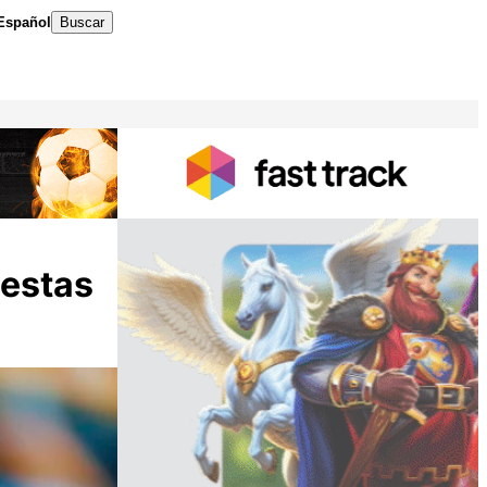
Español
Buscar
uestas