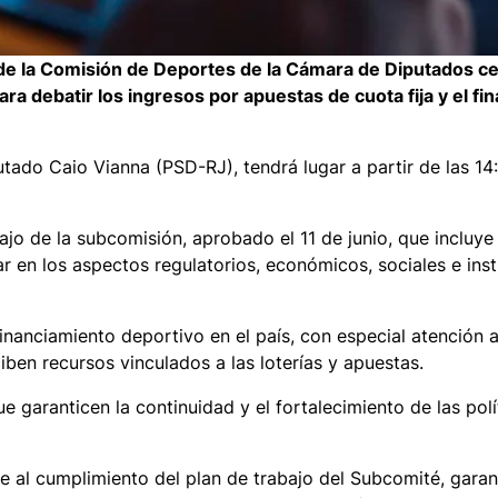
e la Comisión de Deportes de la Cámara de Diputados ce
ara debatir los ingresos por apuestas de cuota fija y el f
putado Caio Vianna (PSD-RJ), tendrá lugar a partir de las 14
jo de la subcomisión, aprobado el 11 de junio, que incluye 
 en los aspectos regulatorios, económicos, sociales e insti
 financiamiento deportivo en el país, con especial atención 
ben recursos vinculados a las loterías y apuestas.
garanticen la continuidad y el fortalecimiento de las polí
e al cumplimiento del plan de trabajo del Subcomité, gara