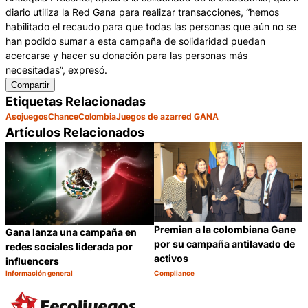
diario utiliza la Red Gana para realizar transacciones, “hemos
habilitado el recaudo para que todas las personas que aún no se
han podido sumar a esta campaña de solidaridad puedan
acercarse y hacer su donación para las personas más
necesitadas”, expresó.
Compartir
Etiquetas Relacionadas
Asojuegos
Chance
Colombia
Juegos de azar
red GANA
Artículos Relacionados
Premian a la colombiana Gane
Gana lanza una campaña en
por su campaña antilavado de
redes sociales liderada por
activos
influencers
Información general
Compliance
Categoría:
Categoría:
Compartir
C