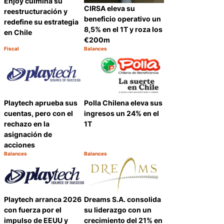
Enjoy culmina su
CIRSA eleva su
reestructuración y
beneficio operativo un
redefine su estrategia
8,5% en el 1T y roza los
en Chile
€200m
Fiscal
Balances
Categoría:
Categoría:
Compartir
Compartir
Polla Chilena eleva sus
Playtech aprueba sus
ingresos un 24% en el
cuentas, pero con el
1T
rechazo en la
asignación de
acciones
Balances
Balances
Categoría:
Categoría:
Compartir
Compartir
Playtech arranca 2026
Dreams S.A. consolida
con fuerza por el
su liderazgo con un
impulso de EEUU y
crecimiento del 21% en