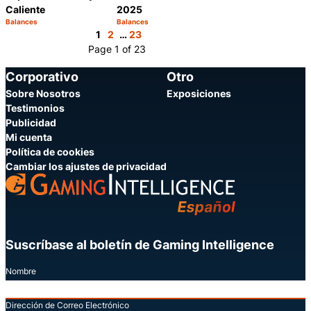
Caliente
2025
Balances
Balances
Categoría:
Categoría:
Compartir
Compartir
1
2
…
23
Page 1 of 23
Corporativo
Otro
Sobre Nosotros
Exposiciones
Testimonios
Publicidad
Mi cuenta
Política de cookies
Cambiar los ajustes de privacidad
Suscríbase al boletín de Gaming Intelligence
Nombre
Dirección de Correo Electrónico