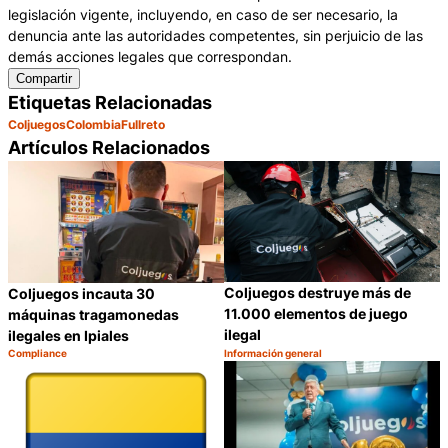
legislación vigente, incluyendo, en caso de ser necesario, la
denuncia ante las autoridades competentes, sin perjuicio de las
demás acciones legales que correspondan.
Compartir
Etiquetas Relacionadas
Coljuegos
Colombia
Fullreto
Artículos Relacionados
Coljuegos destruye más de
Coljuegos incauta 30
11.000 elementos de juego
máquinas tragamonedas
ilegal
ilegales en Ipiales
Compliance
Información general
Categoría:
Categoría:
Compartir
C