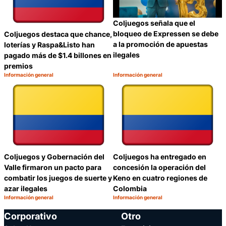
Coljuegos señala que el
bloqueo de Expressen se debe
Coljuegos destaca que chance,
a la promoción de apuestas
loterías y Raspa&Listo han
ilegales
pagado más de $1.4 billones en
premios
Información general
Información general
Categoría:
Categoría:
Compartir
C
Coljuegos y Gobernación del
Coljuegos ha entregado en
Valle firmaron un pacto para
concesión la operación del
combatir los juegos de suerte y
Keno en cuatro regiones de
azar ilegales
Colombia
Información general
Información general
Categoría:
Categoría:
Compartir
C
Corporativo
Otro