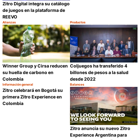
Zitro Digital integra su catálogo
de juegos en la plataforma de
REEVO
Alianzas
Productos
Categoría:
Categoría:
Compartir
C
Winner Group y Cirsa reducen
Coljuegos ha transferido 4
su huella de carbono en
billones de pesos a la salud
Colombia
desde 2022
Información general
Balances
Categoría:
Categoría:
Compartir
C
Zitro celebrará en Bogotá su
primera Zitro Experience en
Colombia
Zitro anuncia su nuevo Zitro
Experience Argentina para