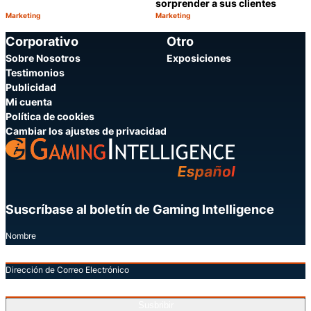
sorprender a sus clientes
Marketing
Marketing
Categoría:
Categoría:
Compartir
C
Corporativo
Otro
Sobre Nosotros
Exposiciones
Testimonios
Publicidad
Mi cuenta
Política de cookies
Cambiar los ajustes de privacidad
Suscríbase al boletín de Gaming Intelligence
Nombre
Dirección de Correo Electrónico
Susbribir