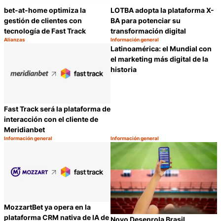
bet-at-home optimiza la
LOTBA adopta la plataforma X-
gestión de clientes con
BA para potenciar su
tecnología de Fast Track
transformación digital
Alianzas
Información general
Categoría:
Categoría:
Compartir
C
Latinoamérica: el Mundial con
el marketing más digital de la
historia
Fast Track será la plataforma de
interacción con el cliente de
Meridianbet
Información general
Información general
Categoría:
Categoría:
Compartir
C
MozzartBet ya opera en la
plataforma CRM nativa de IA de
Novo Desenrola Brasil