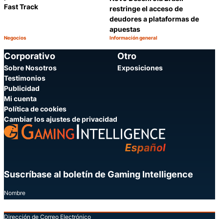
Fast Track
restringe el acceso de
deudores a plataformas de
apuestas
Negocios
Información general
Categoría:
Categoría:
Compartir
C
Corporativo
Otro
Sobre Nosotros
Exposiciones
Testimonios
Publicidad
Mi cuenta
Política de cookies
Cambiar los ajustes de privacidad
Suscríbase al boletín de Gaming Intelligence
Nombre
Dirección de Correo Electrónico