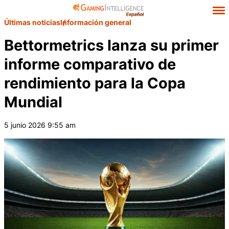
Últimas noticias
Información general
Bettormetrics lanza su primer
informe comparativo de
rendimiento para la Copa
Mundial
5 junio 2026 9:55 am