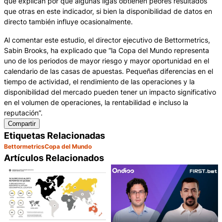
que explican por qué algunas ligas obtienen peores resultados
que otras en este indicador, si bien la disponibilidad de datos en
directo también influye ocasionalmente.
Al comentar este estudio, el director ejecutivo de Bettormetrics,
Sabin Brooks, ha explicado que “la Copa del Mundo representa
uno de los periodos de mayor riesgo y mayor oportunidad en el
calendario de las casas de apuestas. Pequeñas diferencias en el
tiempo de actividad, el rendimiento de las operaciones y la
disponibilidad del mercado pueden tener un impacto significativo
en el volumen de operaciones, la rentabilidad e incluso la
reputación”.
Compartir
Etiquetas Relacionadas
Bettormetrics
Copa del Mundo
Artículos Relacionados