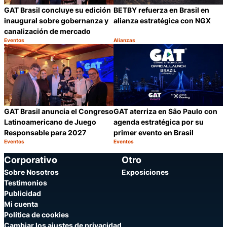
GAT Brasil concluye su edición
BETBY refuerza en Brasil en
inaugural sobre gobernanza y
alianza estratégica con NGX
canalización de mercado
Eventos
Alianzas
Categoría:
Categoría:
Compartir
C
GAT Brasil anuncia el Congreso
GAT aterriza en São Paulo con
Latinoamericano de Juego
agenda estratégica por su
Responsable para 2027
primer evento en Brasil
Eventos
Eventos
Categoría:
Categoría:
Compartir
C
Corporativo
Otro
Sobre Nosotros
Exposiciones
Testimonios
Publicidad
Mi cuenta
Política de cookies
Cambiar los ajustes de privacidad