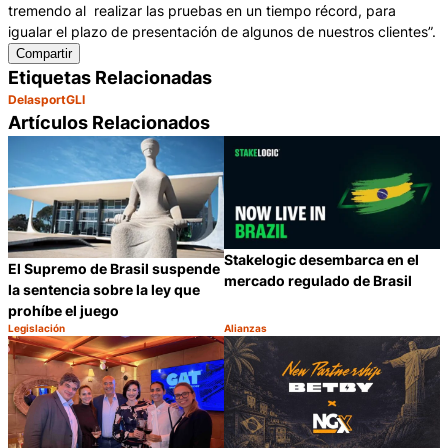
tremendo al realizar las pruebas en un tiempo récord, para
igualar el plazo de presentación de algunos de nuestros clientes”.
Compartir
Etiquetas Relacionadas
Delasport
GLI
Artículos Relacionados
Stakelogic desembarca en el
El Supremo de Brasil suspende
mercado regulado de Brasil
la sentencia sobre la ley que
prohíbe el juego
Legislación
Alianzas
Categoría:
Categoría:
Compartir
C