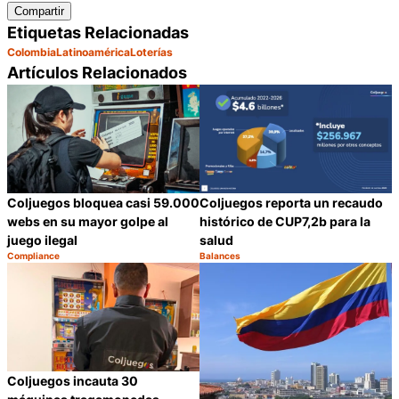
Compartir
Etiquetas Relacionadas
Colombia
Latinoamérica
Loterías
Artículos Relacionados
Coljuegos bloquea casi 59.000
Coljuegos reporta un recaudo
webs en su mayor golpe al
histórico de CUP7,2b para la
juego ilegal
salud
Compliance
Balances
Categoría:
Categoría:
Compartir
C
Coljuegos incauta 30