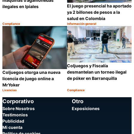
máquinas tragamonedas
El juego presencial ha aportado
ilegales en Ipiales
ya 2 billones de pesos a la
salud en Colombia
Compliance
Información general
Categoría:
Categoría:
Compartir
C
Coljuegos y Fiscalía
desmantelan un torneo ilegal
Coljuegos otorga una nueva
de póker en Barranquilla
licencia de juego online a
MrYoker
Licencias
Compliance
Categoría:
Categoría:
Compartir
C
Corporativo
Otro
Sobre Nosotros
Exposiciones
Testimonios
Publicidad
Mi cuenta
Política de cookies