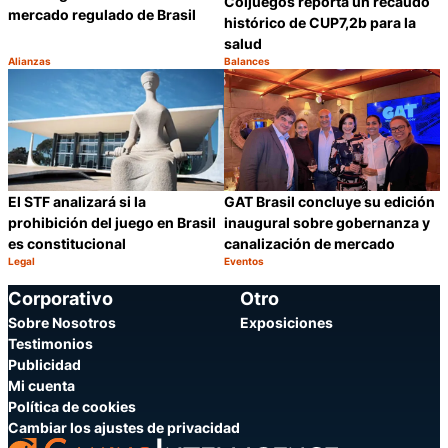
Coljuegos reporta un recaudo
mercado regulado de Brasil
histórico de CUP7,2b para la
salud
Alianzas
Balances
Categoría:
Categoría:
Compartir
C
GAT Brasil concluye su edición
El STF analizará si la
inaugural sobre gobernanza y
prohibición del juego en Brasil
canalización de mercado
es constitucional
Legal
Eventos
Categoría:
Categoría:
Compartir
C
Corporativo
Otro
Sobre Nosotros
Exposiciones
Testimonios
Publicidad
Mi cuenta
Política de cookies
Cambiar los ajustes de privacidad