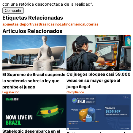
con una retórica desconectada de la realidad”.
Compartir
Etiquetas Relacionadas
apuestas deportivas
Brasil
casino
Latinoamérica
Loterías
Artículos Relacionados
Coljuegos bloquea casi 59.000
El Supremo de Brasil suspende
webs en su mayor golpe al
la sentencia sobre la ley que
juego ilegal
prohíbe el juego
Legislación
Compliance
Categoría:
Categoría:
Compartir
C
Stakelogic desembarca en el