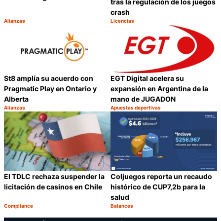
tras la regulación de los juegos
crash
Alianzas
Licencias
Categoría:
Categoría:
Compartir
C
St8 amplía su acuerdo con
EGT Digital acelera su
Pragmatic Play en Ontario y
expansión en Argentina de la
Alberta
mano de JUGADON
Alianzas
Apuestas deportivas
Categoría:
Categoría:
Compartir
C
El TDLC rechaza suspender la
Coljuegos reporta un recaudo
licitación de casinos en Chile
histórico de CUP7,2b para la
salud
Compliance
Balances
Categoría:
Categoría:
Compartir
C