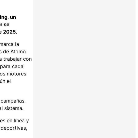
ing, un
n se
e 2025.
marca la
es de Atomo
a trabajar con
a para cada
los motores
ún el
r campañas,
al sistema.
s en línea y
 deportivas,