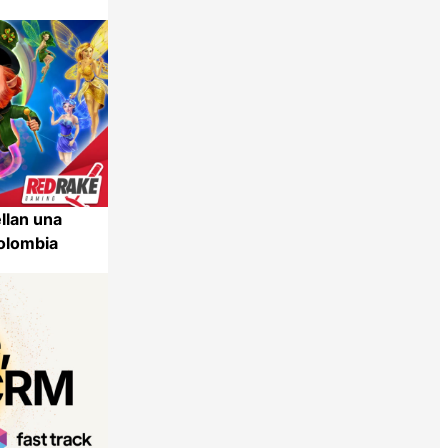
llan una
olombia
Compartir