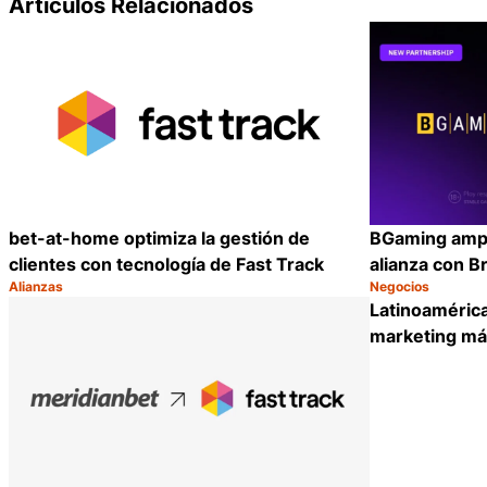
Artículos Relacionados
bet-at-home optimiza la gestión de
BGaming ampl
clientes con tecnología de Fast Track
alianza con 
Alianzas
Negocios
Categoría:
Categoría:
Compartir
Latinoamérica
marketing más 