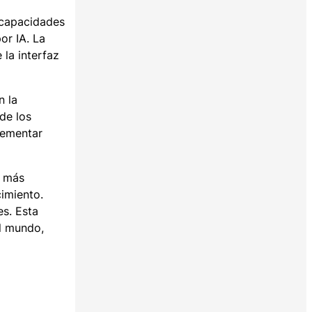
 capacidades
or IA. La
la interfaz
n la
de los
lementar
g más
imiento.
s. Esta
l mundo,