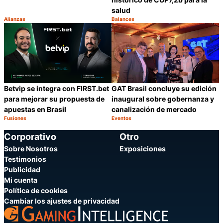
salud
Alianzas
Balances
Categoría:
Categoría:
Compartir
C
Betvip se integra con FIRST.bet
GAT Brasil concluye su edición
para mejorar su propuesta de
inaugural sobre gobernanza y
apuestas en Brasil
canalización de mercado
Fusiones
Eventos
Categoría:
Categoría:
Compartir
C
Corporativo
Otro
Sobre Nosotros
Exposiciones
Testimonios
Publicidad
Mi cuenta
Política de cookies
Cambiar los ajustes de privacidad