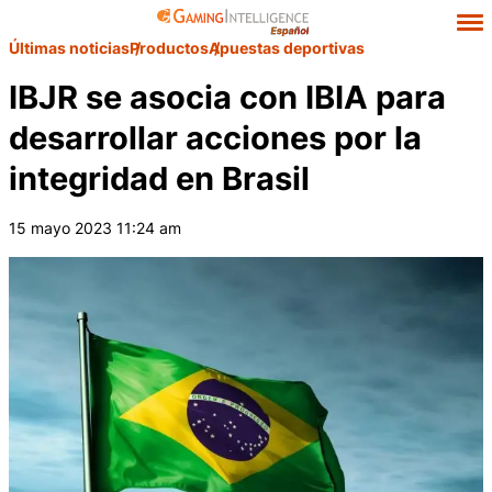
Últimas noticias
Productos
Apuestas deportivas
IBJR se asocia con IBIA para
desarrollar acciones por la
integridad en Brasil
15 mayo 2023 11:24 am