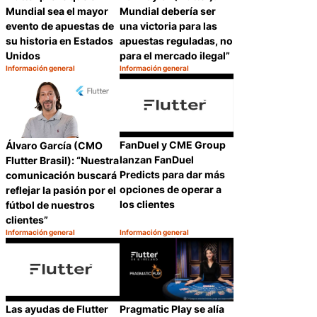
Mundial sea el mayor
Mundial debería ser
evento de apuestas de
una victoria para las
su historia en Estados
apuestas reguladas, no
Unidos
para el mercado ilegal”
Información general
Información general
Categoría:
Categoría:
Compartir
Compartir
FanDuel y CME Group
Álvaro García (CMO
lanzan FanDuel
Flutter Brasil): “Nuestra
Predicts para dar más
comunicación buscará
opciones de operar a
reflejar la pasión por el
los clientes
fútbol de nuestros
clientes”
Información general
Información general
Categoría:
Categoría:
Compartir
Compartir
Pragmatic Play se alía
Las ayudas de Flutter