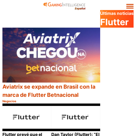
Últimas noticias
Flutter
Aviatrix se expande en Brasil con la
marca de Flutter Betnacional
Negocios
Categoría:
Compartir
Flutter prevé que el
Dan Taylor (Flutter): “El