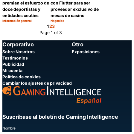
con Flutter para ser
premian el esfuerzo de
proveedor exclusivo de
doce deportistas y
mesas de casino
entidades ceutíes
Información general
Negocios
Categoría:
Categoría:
Compartir
Compartir
1
2
3
Page 1 of 3
Corporativo
Otro
Sobre Nosotros
Exposiciones
Testimonios
Publicidad
Mi cuenta
Política de cookies
Cambiar los ajustes de privacidad
Suscríbase al boletín de Gaming Intelligence
Nombre