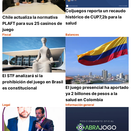
Coljuegos reporta un recaudo
histórico de CUP7,2b para la
Chile actualiza la normativa
salud
PLAFT para sus 25 casinos de
juego
Fiscal
Balances
Categoría:
Categoría:
Compartir
C
El STF analizará si la
prohibición del juego en Brasil
El juego presencial ha aportado
es constitucional
ya 2 billones de pesos a la
salud en Colombia
Legal
Información general
Categoría:
Categoría:
Compartir
C