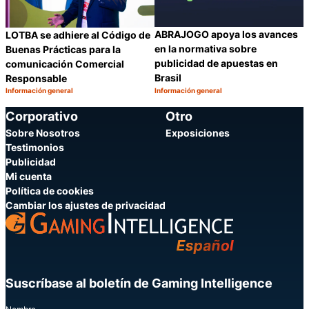
ABRAJOGO apoya los avances
LOTBA se adhiere al Código de
en la normativa sobre
Buenas Prácticas para la
publicidad de apuestas en
comunicación Comercial
Brasil
Responsable
Información general
Información general
Categoría:
Categoría:
Compartir
C
Corporativo
Otro
Sobre Nosotros
Exposiciones
Testimonios
Publicidad
Mi cuenta
Política de cookies
Cambiar los ajustes de privacidad
Suscríbase al boletín de Gaming Intelligence