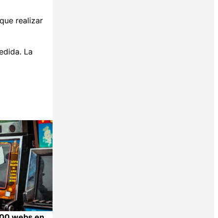
que realizar
edida. La
000 webs en