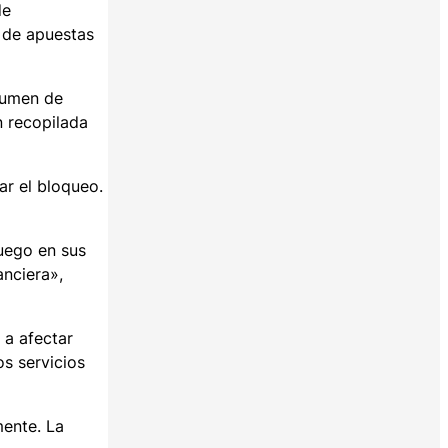
de
 de apuestas
olumen de
n recopilada
ar el bloqueo.
juego en sus
anciera»,
 a afectar
s servicios
mente. La