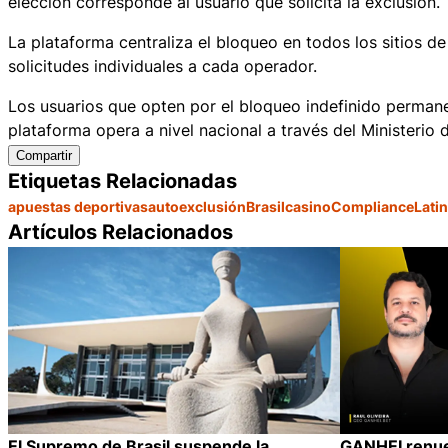
elección corresponde al usuario que solicita la exclusión.
La plataforma centraliza el bloqueo en todos los sitios de
solicitudes individuales a cada operador.
Los usuarios que opten por el bloqueo indefinido permane
plataforma opera a nivel nacional a través del Ministerio 
Compartir
Etiquetas Relacionadas
apuestas deportivas
autoexclusión
Brasil
casino
Compliance
Lati
Artículos Relacionados
El Supremo de Brasil suspende la
GANHEI renue