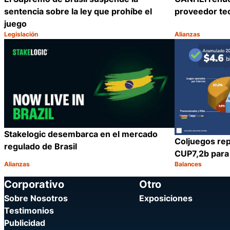
sentencia sobre la ley que prohíbe el
proveedor tec
juego
Legislación
Alianzas
Categoría:
Categoría:
Compartir
Stakelogic desembarca en el mercado
Coljuegos rep
regulado de Brasil
CUP7,2b para 
Alianzas
Balances
Categoría:
Categoría:
Compartir
Corporativo
Otro
Sobre Nosotros
Exposiciones
Testimonios
Publicidad